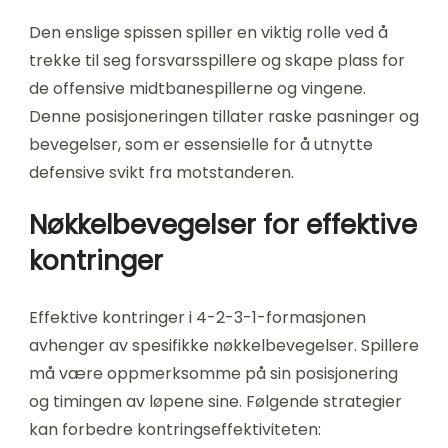
Den enslige spissen spiller en viktig rolle ved å
trekke til seg forsvarsspillere og skape plass for
de offensive midtbanespillerne og vingene.
Denne posisjoneringen tillater raske pasninger og
bevegelser, som er essensielle for å utnytte
defensive svikt fra motstanderen.
Nøkkelbevegelser for effektive
kontringer
Effektive kontringer i 4-2-3-1-formasjonen
avhenger av spesifikke nøkkelbevegelser. Spillere
må være oppmerksomme på sin posisjonering
og timingen av løpene sine. Følgende strategier
kan forbedre kontringseffektiviteten: