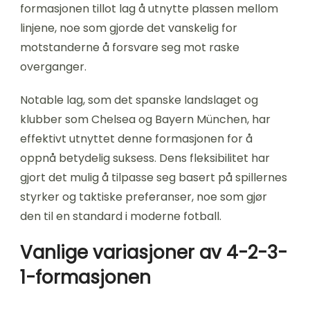
formasjonen tillot lag å utnytte plassen mellom
linjene, noe som gjorde det vanskelig for
motstanderne å forsvare seg mot raske
overganger.
Notable lag, som det spanske landslaget og
klubber som Chelsea og Bayern München, har
effektivt utnyttet denne formasjonen for å
oppnå betydelig suksess. Dens fleksibilitet har
gjort det mulig å tilpasse seg basert på spillernes
styrker og taktiske preferanser, noe som gjør
den til en standard i moderne fotball.
Vanlige variasjoner av 4-2-3-
1-formasjonen