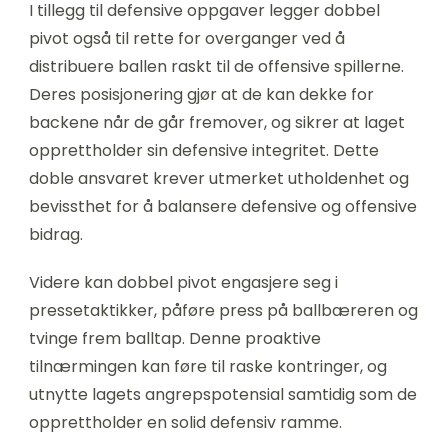
I tillegg til defensive oppgaver legger dobbel
pivot også til rette for overganger ved å
distribuere ballen raskt til de offensive spillerne.
Deres posisjonering gjør at de kan dekke for
backene når de går fremover, og sikrer at laget
opprettholder sin defensive integritet. Dette
doble ansvaret krever utmerket utholdenhet og
bevissthet for å balansere defensive og offensive
bidrag.
Videre kan dobbel pivot engasjere seg i
pressetaktikker, påføre press på ballbæreren og
tvinge frem balltap. Denne proaktive
tilnærmingen kan føre til raske kontringer, og
utnytte lagets angrepspotensial samtidig som de
opprettholder en solid defensiv ramme.