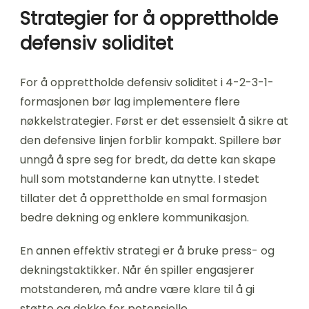
Strategier for å opprettholde
defensiv soliditet
For å opprettholde defensiv soliditet i 4-2-3-1-
formasjonen bør lag implementere flere
nøkkelstrategier. Først er det essensielt å sikre at
den defensive linjen forblir kompakt. Spillere bør
unngå å spre seg for bredt, da dette kan skape
hull som motstanderne kan utnytte. I stedet
tillater det å opprettholde en smal formasjon
bedre dekning og enklere kommunikasjon.
En annen effektiv strategi er å bruke press- og
dekningstaktikker. Når én spiller engasjerer
motstanderen, må andre være klare til å gi
støtte og dekke for potensielle