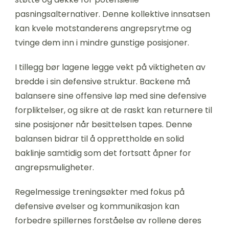
pasningsalternativer. Denne kollektive innsatsen
kan kvele motstanderens angrepsrytme og
tvinge dem inn i mindre gunstige posisjoner.
I tillegg bør lagene legge vekt på viktigheten av
bredde i sin defensive struktur. Backene må
balansere sine offensive løp med sine defensive
forpliktelser, og sikre at de raskt kan returnere til
sine posisjoner når besittelsen tapes. Denne
balansen bidrar til å opprettholde en solid
baklinje samtidig som det fortsatt åpner for
angrepsmuligheter.
Regelmessige treningsøkter med fokus på
defensive øvelser og kommunikasjon kan
forbedre spillernes forståelse av rollene deres