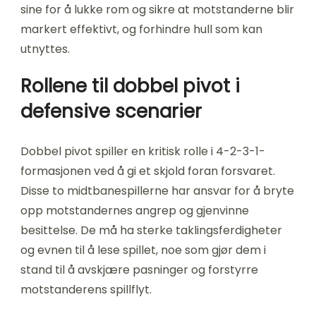
sine for å lukke rom og sikre at motstanderne blir
markert effektivt, og forhindre hull som kan
utnyttes.
Rollene til dobbel pivot i
defensive scenarier
Dobbel pivot spiller en kritisk rolle i 4-2-3-1-
formasjonen ved å gi et skjold foran forsvaret.
Disse to midtbanespillerne har ansvar for å bryte
opp motstandernes angrep og gjenvinne
besittelse. De må ha sterke taklingsferdigheter
og evnen til å lese spillet, noe som gjør dem i
stand til å avskjære pasninger og forstyrre
motstanderens spillflyt.