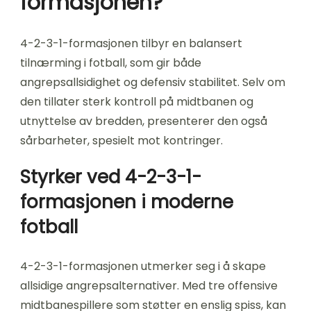
formasjonen?
4-2-3-1-formasjonen tilbyr en balansert
tilnærming i fotball, som gir både
angrepsallsidighet og defensiv stabilitet. Selv om
den tillater sterk kontroll på midtbanen og
utnyttelse av bredden, presenterer den også
sårbarheter, spesielt mot kontringer.
Styrker ved 4-2-3-1-
formasjonen i moderne
fotball
4-2-3-1-formasjonen utmerker seg i å skape
allsidige angrepsalternativer. Med tre offensive
midtbanespillere som støtter en enslig spiss, kan