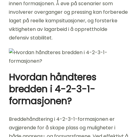
innen formasjonen. Å øve på scenarier som
involverer overganger og pressing kan forberede
laget på reelle kampsituasjoner, og forsterke
viktigheten av lagarbeid i å opprettholde
defensiv stabilitet.
Hvordan håndteres
bredden i 4-2-3-1-
formasjonen?
Breddehåndtering i 4-2-3-1-formasjonen er
avgjørende for å skape plass og muligheter i
både angreps- og forsvarsfasene. Ved effektivt å