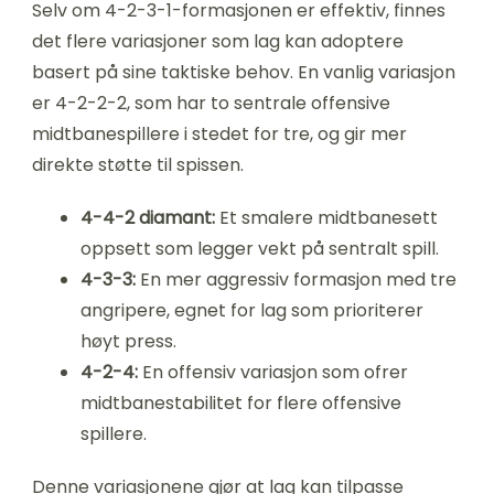
Selv om 4-2-3-1-formasjonen er effektiv, finnes
det flere variasjoner som lag kan adoptere
basert på sine taktiske behov. En vanlig variasjon
er 4-2-2-2, som har to sentrale offensive
midtbanespillere i stedet for tre, og gir mer
direkte støtte til spissen.
4-4-2 diamant:
Et smalere midtbanesett
oppsett som legger vekt på sentralt spill.
4-3-3:
En mer aggressiv formasjon med tre
angripere, egnet for lag som prioriterer
høyt press.
4-2-4:
En offensiv variasjon som ofrer
midtbanestabilitet for flere offensive
spillere.
Denne variasjonene gjør at lag kan tilpasse