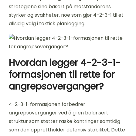
strategiene sine basert på motstanderens
styrker og svakheter, noe som gjør 4-2-3-1 til et
allsidig valg i taktisk planlegging.
Hvordan legger 4-2-3-1-
formasjonen til rette for
angrepsoverganger?
4-2-3-1-formasjonen forbedrer
angrepsoverganger ved å gi en balansert
struktur som støtter raske kontringer samtidig
som den opprettholder defensiv stabilitet. Dette