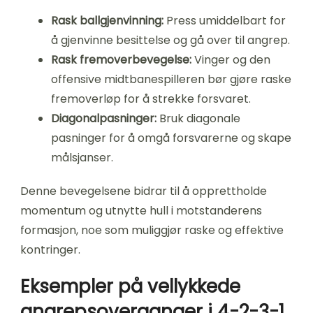
Rask ballgjenvinning:
Press umiddelbart for
å gjenvinne besittelse og gå over til angrep.
Rask fremoverbevegelse:
Vinger og den
offensive midtbanespilleren bør gjøre raske
fremoverløp for å strekke forsvaret.
Diagonalpasninger:
Bruk diagonale
pasninger for å omgå forsvarerne og skape
målsjanser.
Denne bevegelsene bidrar til å opprettholde
momentum og utnytte hull i motstanderens
formasjon, noe som muliggjør raske og effektive
kontringer.
Eksempler på vellykkede
angrepsoverganger i 4-2-3-1