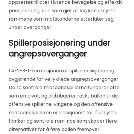
oppsettet tillater flytende bevegelse og effektiv
posisjonering, noe som gjør at lag kan utnytte
rommene som motstanderne etterlater seg
under overganger.
Spillerposisjonering under
angrepsoverganger
I 4-2-3-1-formasjonen er spillerposisjonering
avgjørende for vellykkede angrepsoverganger.
De to sentrale midtbanespillerne fungerer ofte
som en pivot, og distribuerer raskt ballen til de
offensive spillerne. Vingene og den offensive
midtbanespilleren er posisjonert for å utnytte
flanker og sentrale rom, noe som skaper flere
alternativer for å føre ballen fremover.