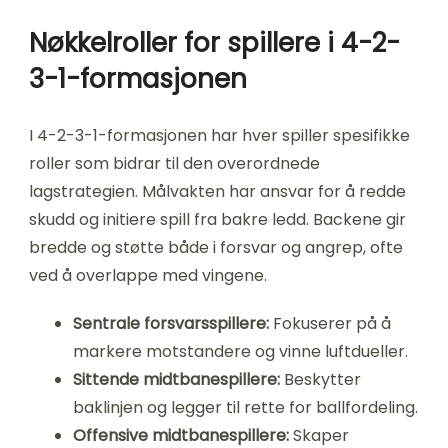
Nøkkelroller for spillere i 4-2-
3-1-formasjonen
I 4-2-3-1-formasjonen har hver spiller spesifikke
roller som bidrar til den overordnede
lagstrategien. Målvakten har ansvar for å redde
skudd og initiere spill fra bakre ledd. Backene gir
bredde og støtte både i forsvar og angrep, ofte
ved å overlappe med vingene.
Sentrale forsvarsspillere:
Fokuserer på å
markere motstandere og vinne luftdueller.
Sittende midtbanespillere:
Beskytter
baklinjen og legger til rette for ballfordeling.
Offensive midtbanespillere:
Skaper