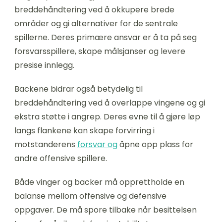
breddehåndtering ved å okkupere brede
områder og gi alternativer for de sentrale
spillerne. Deres primære ansvar er å ta på seg
forsvarsspillere, skape målsjanser og levere
presise innlegg.
Backene bidrar også betydelig til
breddehåndtering ved å overlappe vingene og gi
ekstra støtte i angrep. Deres evne til å gjøre løp
langs flankene kan skape forvirring i
motstanderens
forsvar og
åpne opp plass for
andre offensive spillere.
Både vinger og backer må opprettholde en
balanse mellom offensive og defensive
oppgaver. De må spore tilbake når besittelsen